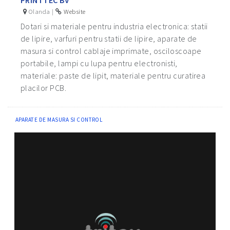
Olanda |
Website
Dotari si materiale pentru industria electronica: statii
de lipire, varfuri pentru statii de lipire, aparate de
masura si control cablaje imprimate, osciloscoape
portabile, lampi cu lupa pentru electronisti,
materiale: paste de lipit, materiale pentru curatirea
placilor PCB.
APARATE DE MASURA SI CONTROL