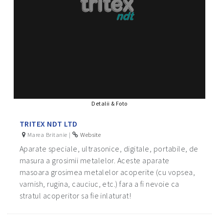
Detalii & Foto
TRITEX NDT LTD
Marea Britanie |
Website
Aparate speciale, ultrasonice, digitale, portabile, de
masura a grosimii metalelor. Aceste aparate
masoara grosimea metalelor acoperite (cu vopsea,
varnish, rugina, cauciuc, etc.) fara a fi nevoie ca
stratul acoperitor sa fie inlaturat!