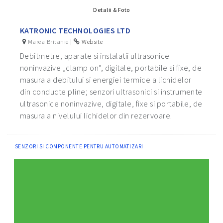
Detalii & Foto
KATRONIC TECHNOLOGIES LTD
Marea Britanie |
Website
Debitmetre, aparate si instalatii ultrasonice
noninvazive „clamp on”, digitale, portabile si fixe, de
masura a debitului si energiei termice a lichidelor
din conducte pline; senzori ultrasonici si instrumente
ultrasonice noninvazive, digitale, fixe si portabile, de
masura a nivelului lichidelor din rezervoare.
SENZORI SI COMPONENTE PENTRU AUTOMATIZARI